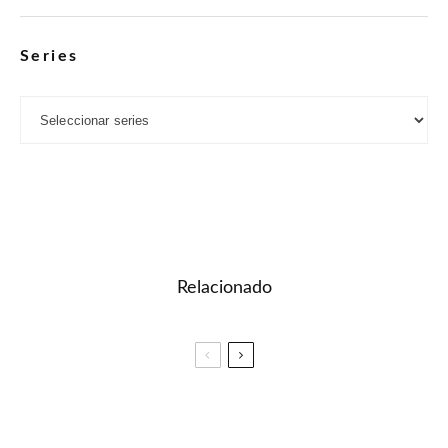
Series
Relacionado
🎓 Prueba de inglés – Dominando los
imperativos en inglés