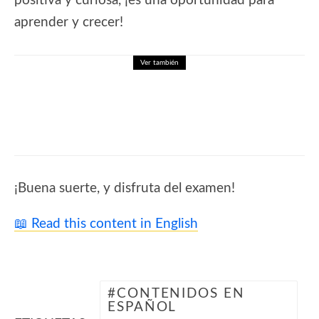
positiva y curiosa, ¡es una oportunidad para
aprender y crecer!
Ver también
🎮El Cuerpo Humano: Sopa de Letras de
Anatomía
¡Buena suerte, y disfruta del examen!
📖 Read this content in English
CONTENIDOS EN
ESPAÑOL