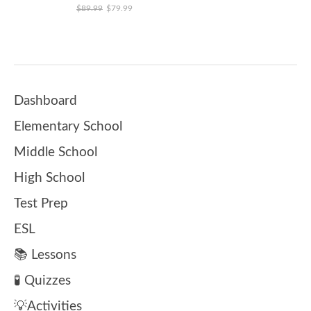
El precio original era: $89.99.
El precio actual es: $79.99.
$
89.99
$
79.99
Dashboard
Elementary School
Middle School
High School
Test Prep
ESL
📚 Lessons
🧪 Quizzes
💡Activities